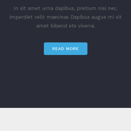
In sit amet urna dapibus, pretium nisi nec,
imperdiet velit maecinas Dapibus augue mi sit
amet bibend ets viverra.
READ MORE